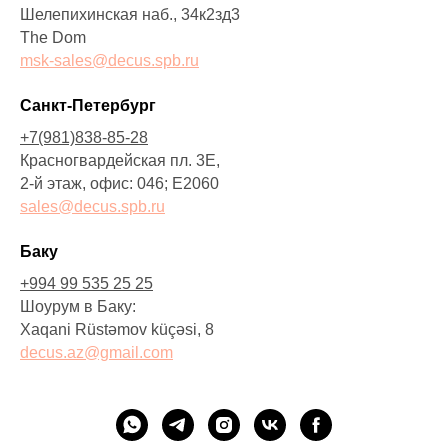
Шелепихинская наб., 34к2зд3
The Dom
msk-sales@decus.spb.ru
Санкт-Петербург
+7(981)838-85-28
Красногвардейская пл. 3Е,
2-й этаж, офис: 046; E2060
sales@decus.spb.ru
Баку
+994 99 535 25 25
Шоурум в Баку:
Xaqani Rüstəmov küçəsi, 8
decus.az@gmail.com