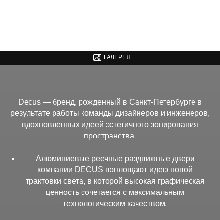
ШОУРУМ В МСК
+7 (916) 035-80-80
msk-
sales@decus.spb.ru
ШОУРУМ В СПБ
+7 (981) 838-85-28
sales@decus.spb.ru
ШОУРУМ В
+994 99 535 25 25
decus.az@gmail.com
Б
АКУ
ГАЛЕРЕЯ
Decus — бренд, рожденный в Санкт-Петербурге в
результате работы команды дизайнеров и инженеров,
вдохновленных идеей эстетичного зонирования
пространства.
Алюминиевые реечные раздвижные двери
компании DECUS воплощают идею новой
трактовки света, в которой высокая графическая
ценность сочетается с максимальным
технологическим качеством.